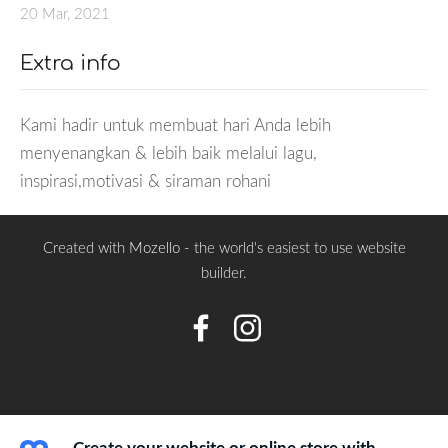
20 Mar, 2021
Extra info
Kami hadir untuk membuat hari Anda lebih
menyenangkan & lebih baik melalui lagu,
inspirasi,motivasi & siraman rohani
Created with
Mozello
- the world's easiest to use website
builder.
Create your website or online store with