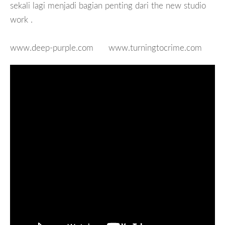
sekali lagi menjadi bagian penting dari
the new studio
work
.
www.deep-purple.com www.turningtocrime.com